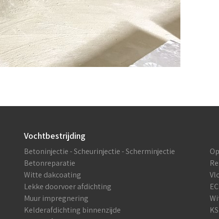
Vochtbestrijding
Betoninjectie - Scheurinjectie - Scherminjectie
Op
Betonreparatie
Re
Witte dakcoating
Vl
Lekke doorvoer afdichting
EC
Muur impregnering
Wi
Kelderafdichting binnenzijde
KS