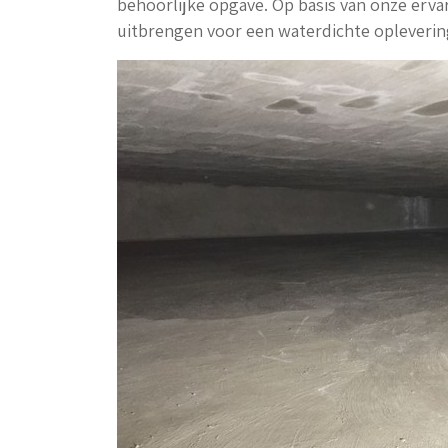
behoorlijke opgave. Op basis van onze erva
uitbrengen voor een waterdichte opleverin