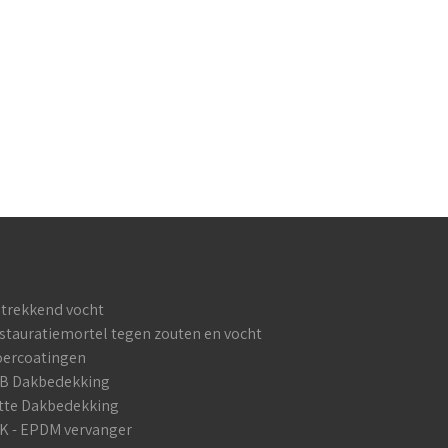
trekkend vocht
stauratiemortel tegen zouten en vocht
oercoatingen
B Dakbedekking
tte Dakbedekking
K - EPDM vervanger